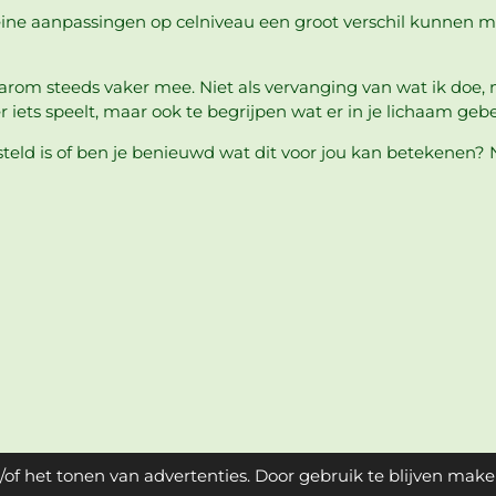
kleine aanpassingen op celniveau een groot verschil kunnen ma
aarom steeds vaker mee. Niet als vervanging van wat ik doe,
er iets speelt, maar ook te begrijpen wat er in je lichaam gebe
teld is of ben je benieuwd wat dit voor jou kan betekenen?
of het tonen van advertenties. Door gebruik te blijven make